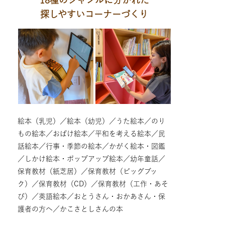
18種のジャンルに分かれた
探しやすいコーナーづくり
絵本（乳児）／絵本（幼児）／うた絵本／のり
もの絵本／おばけ絵本／平和を考える絵本／民
話絵本／行事・季節の絵本／かがく絵本・図鑑
／しかけ絵本・ポップアップ絵本／幼年童話／
保育教材（紙芝居）／保育教材（ビッグブッ
ク）／保育教材（CD）／保育教材（工作・あそ
び）／英語絵本／おとうさん・おかあさん・保
護者の方へ／かこさとしさんの本