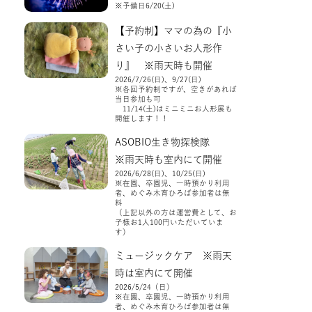
※予備日6/20(土)
【予約制】ママの為の『小
さい子の小さいお人形作
り』 ※雨天時も開催
2026/7/26(日)、9/27(日)
※各回予約制ですが、空きがあれば
当日参加も可
11/14(土)はミニミニお人形展も
開催します！！
ASOBIO生き物探検隊
※雨天時も室内にて開催
2026/6/28(日)、10/25(日)
※在園、卒園児、一時預かり利用
者、めぐみ木育ひろば参加者は無
料
（上記以外の方は運営費として、お
子様お1人100円いただいていま
す）
ミュージックケア ※雨天
時は室内にて開催
2026/5/24（日）
※在園、卒園児、一時預かり利用
者、めぐみ木育ひろば参加者は無