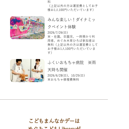
料
（上記以外の方は運営費としてお子
様お1人100円いただいています）
みんな楽しい！ダイナミッ
クペイント体験
2026/7/26(日)
※・在園、卒園児、一時預かり利
用者、めぐみ木育ひろば参加者は
無料（上記以外の方は運営費として
お子様お1人100円いただいていま
す）
ふくいおもちゃ病院 ※雨
天時も開催
2026/6/28(日)、10/25(日)
※おもちゃ修理費無料
こどもまんなかデーは
めぐみこどもLibraryが