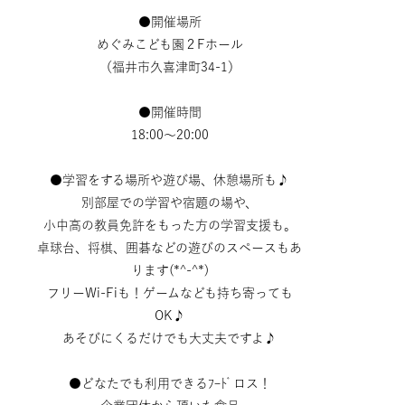
●開催場所
めぐみこども園２Fホール
（福井市久喜津町34-1）
●開催時間
18:00～20:00
●学習をする場所や遊び場、休憩場所も♪
別部屋での学習や宿題の場や、
小中高の教員免許をもった方の学習支援も。
卓球台、将棋、囲碁などの遊びのスペースもあ
ります(*^-^*)
フリーWi-Fiも！ゲームなども持ち寄っても
OK♪
あそびにくるだけでも大丈夫ですよ♪
●どなたでも利用できるﾌｰﾄﾞロス！