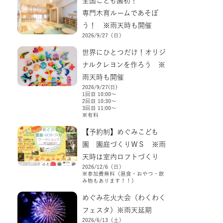
全国こども園初！
専門木育ルームであそぼ
う！ ※雨天時も開催
2026/9/27（日）
世界にひとつだけ！オリジ
ナルクレヨンを作ろう ※
雨天時も開催
2026/9/27(日)
1回目 10:00～
2回目 10:30～
3回目 11:00～
※有料
【予約制】めぐみこども
園 園庭づくりＷＳ ※雨
天時は室内ロフトづくり
2026/12/6（日）
※参加費無料（昼食・おやつ・飲
み物もあります！！）
めぐみ花火大会（わくわく
フェスタ）※雨天延期
2026/6/13（土）