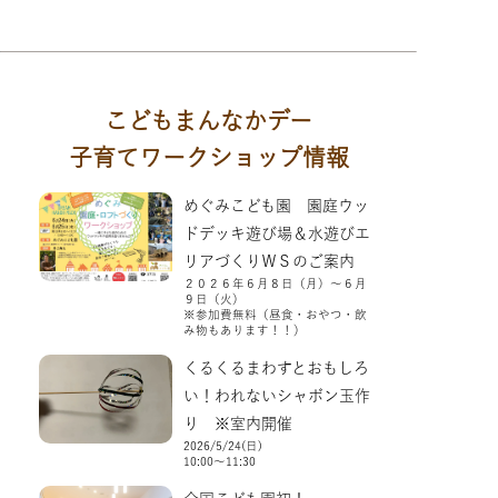
こどもまんなかデー
子育てワークショップ情報
めぐみこども園 園庭ウッ
ドデッキ遊び場＆水遊びエ
リアづくりＷＳのご案内
２０２６年６月８日（月）～６月
９日（火）
※参加費無料（昼食・おやつ・飲
み物もあります！！）
くるくるまわすとおもしろ
い！われないシャボン玉作
り ※室内開催
2026/5/24(日)
10:00～11:30